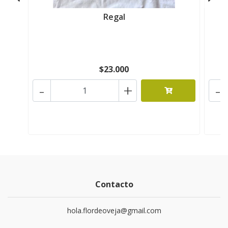
Regal
$23.000
-
+
-
Contacto
hola.flordeoveja@gmail.com