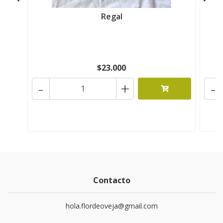
Regal
$23.000
-
+
-
Contacto
hola.flordeoveja@gmail.com