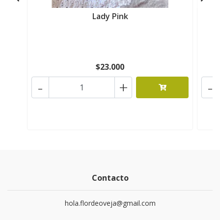
Lady Pink
$23.000
-
+
-
Contacto
hola.flordeoveja@gmail.com